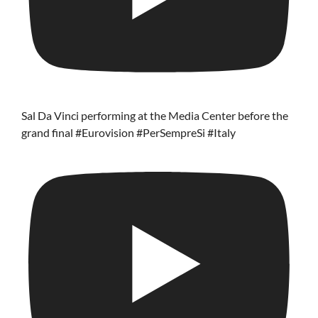
Sal Da Vinci performing at the Media Center before the
grand final #Eurovision #PerSempreSi #Italy