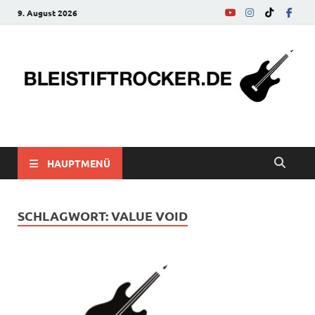
9. August 2026
bleistiftrocker.de
Musik-News, Reviews, Interviews, Eurovision Song Contest
HAUPTMENÜ
SCHLAGWORT:
VALUE VOID