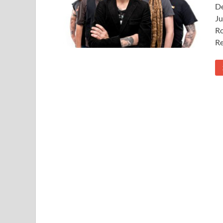
De
Ju
Ro
Re