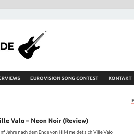
bleistiftrocker
Musik-News, Reviews, Interviews, Eurovisi
ERVIEWS
EUROVISION SONG CONTEST
KONTAKT
ille Valo – Neon Noir (Review)
nf Jahre nach dem Ende von HIM meldet sich Ville Valo