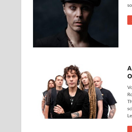
so
A
O
Vo
Ro
Th
sc
Le