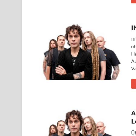
I
Ih
üb
Ha
Au
Va
A
L
Üb