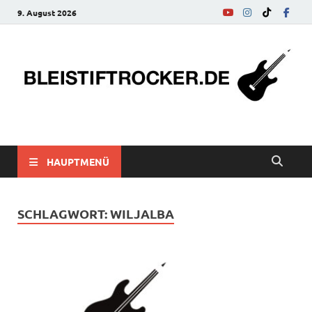
9. August 2026
bleistiftrocker.de
Musik-News, Reviews, Interviews, Eurovision Song Contest
HAUPTMENÜ
SCHLAGWORT:
WILJALBA