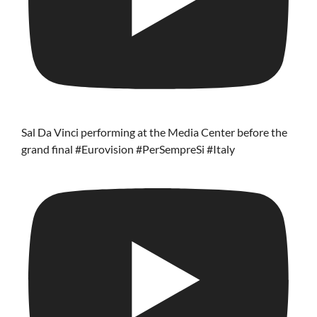
Sal Da Vinci performing at the Media Center before the
grand final #Eurovision #PerSempreSi #Italy