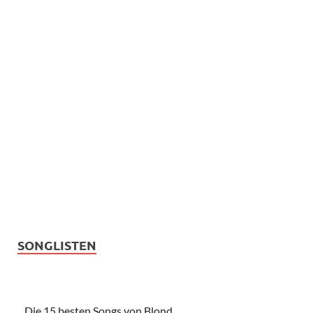
SONGLISTEN
Die 15 besten Songs von Blond