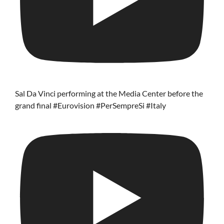
Sal Da Vinci performing at the Media Center before the
grand final #Eurovision #PerSempreSi #Italy