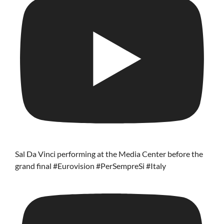
Sal Da Vinci performing at the Media Center before the
grand final #Eurovision #PerSempreSi #Italy