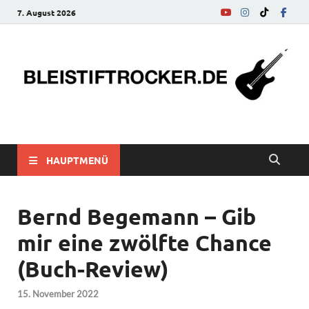
7. August 2026
bleistiftrocker.de
Musik-News, Reviews, Interviews, Eurovision Song Contest
HAUPTMENÜ
Bernd Begemann – Gib
mir eine zwölfte Chance
(Buch-Review)
15. November 2022