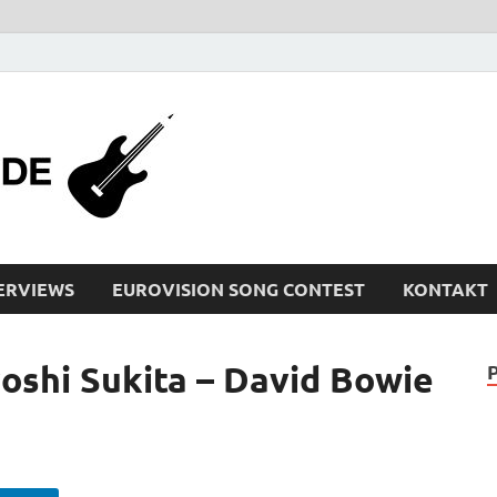
bleistiftrocker
Musik-News, Reviews, Interviews, Eurovisi
ERVIEWS
EUROVISION SONG CONTEST
KONTAKT
shi Sukita – David Bowie