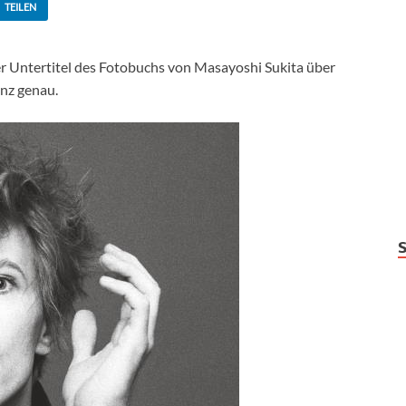
TEILEN
er Untertitel des Fotobuchs von Masayoshi Sukita über
anz genau.