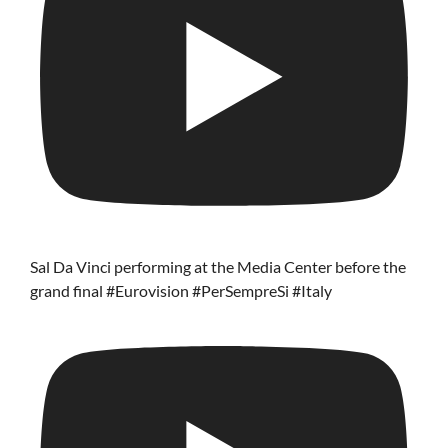
Sal Da Vinci performing at the Media Center before the
grand final #Eurovision #PerSempreSi #Italy