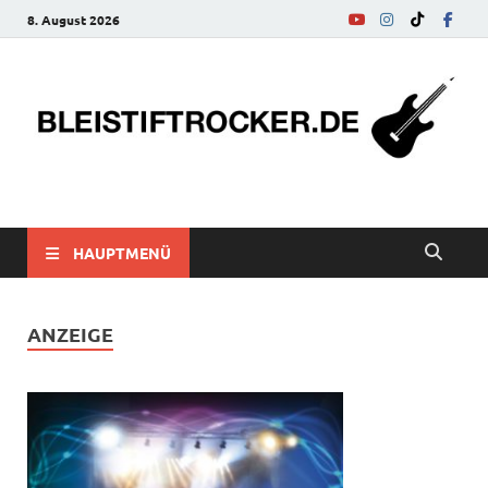
8. August 2026
bleistiftrocker.de
Musik-News, Reviews, Interviews, Eurovision Song Contest
HAUPTMENÜ
ANZEIGE