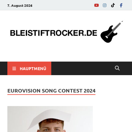
7. August 2026
bleistiftrocker.de
Musik-News, Reviews, Interviews, Eurovision Song Contest
HAUPTMENÜ
EUROVISION SONG CONTEST 2024