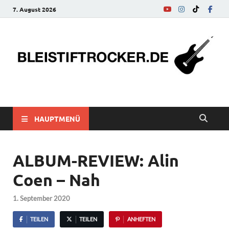
7. August 2026
bleistiftrocker.de
Musik-News, Reviews, Interviews, Eurovision Song Contest
HAUPTMENÜ
ALBUM-REVIEW: Alin
Coen – Nah
1. September 2020
TEILEN
TEILEN
ANHEFTEN