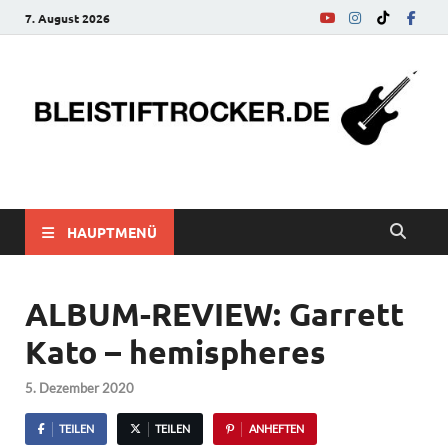
7. August 2026
bleistiftrocker.de
Musik-News, Reviews, Interviews, Eurovision Song Contest
HAUPTMENÜ
ALBUM-REVIEW: Garrett
Kato – hemispheres
5. Dezember 2020
TEILEN
TEILEN
ANHEFTEN