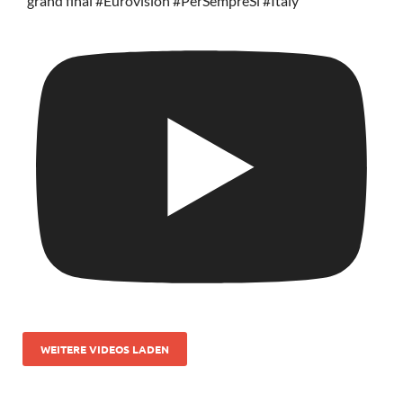
grand final #Eurovision #PerSempreSi #Italy
WEITERE VIDEOS LADEN