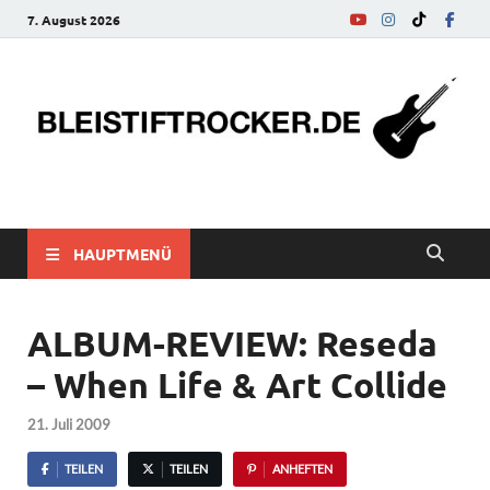
7. August 2026
bleistiftrocker.de
Musik-News, Reviews, Interviews, Eurovision Song Contest
HAUPTMENÜ
ALBUM-REVIEW: Reseda
– When Life & Art Collide
21. Juli 2009
TEILEN
TEILEN
ANHEFTEN