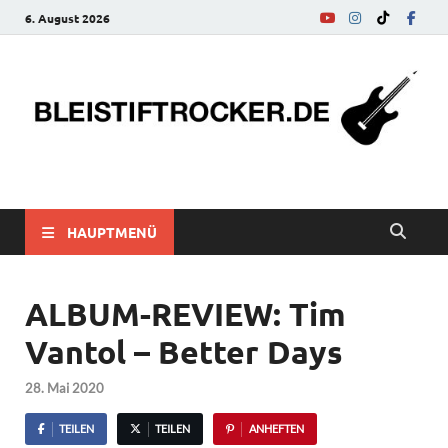
6. August 2026
bleistiftrocker.de
Musik-News, Reviews, Interviews, Eurovision Song Contest
HAUPTMENÜ
ALBUM-REVIEW: Tim
Vantol – Better Days
28. Mai 2020
TEILEN
TEILEN
ANHEFTEN