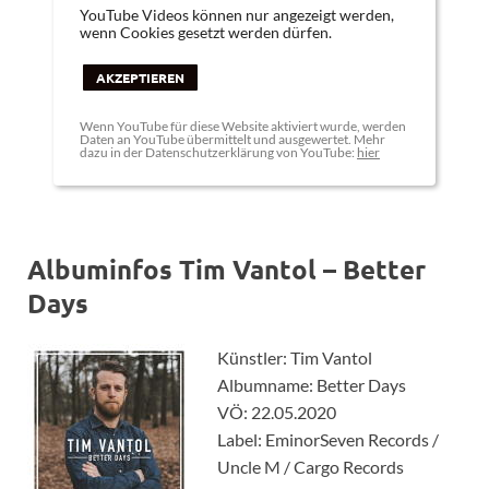
YouTube Videos können nur angezeigt werden,
wenn Cookies gesetzt werden dürfen.
AKZEPTIEREN
Wenn YouTube für diese Website aktiviert wurde, werden
Daten an YouTube übermittelt und ausgewertet. Mehr
dazu in der Datenschutzerklärung von YouTube:
hier
Albuminfos Tim Vantol – Better
Days
Künstler: Tim Vantol
Albumname: Better Days
VÖ: 22.05.2020
Label: EminorSeven Records /
Uncle M / Cargo Records