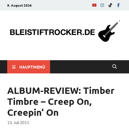
9. August 2026
bleistiftrocker.de
Musik-News, Reviews, Interviews, Eurovision Song Contest
HAUPTMENÜ
ALBUM-REVIEW: Timber
Timbre – Creep On,
Creepin‘ On
13. Juli 2011