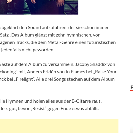
 abgeklärt den Sound aufzufahren, der sie schon immer
l-Satz „Das Album glänzt mit zehn hymnischen, von
genen Tracks, die dem Metal-Genre einen futuristischen
“ jedenfalls nicht geworden.
ge Gäste auf dem Album zu versammeln. Jacoby Shaddix von
ckoning“ mit, Anders Fridén von In Flames bei „Raise Your
ck bei „Firelight“. Alle drei Songs stechen auf dem Album
le Hymnen und holen alles aus der E-Gitarre raus.
rs gut, bevor „Resist“ gegen Ende etwas abfällt.