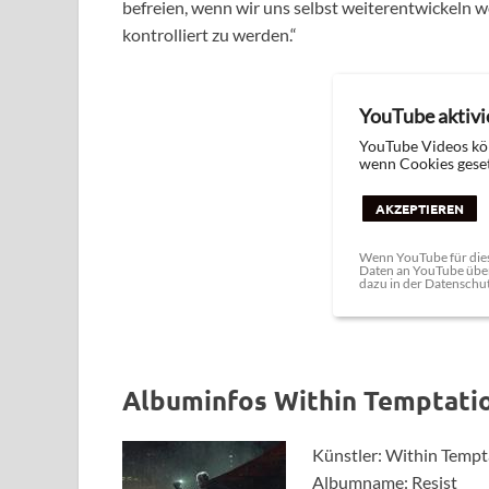
befreien, wenn wir uns selbst weiterentwickeln 
kontrolliert zu werden.“
YouTube aktivi
YouTube Videos kö
wenn Cookies geset
AKZEPTIEREN
Wenn YouTube für dies
Daten an YouTube über
dazu in der Datenschu
Albuminfos Within Temptatio
Künstler: Within Tempt
Albumname: Resist