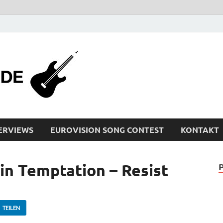
bleistiftrocker
Musik-News, Reviews, Interviews, Eurovisi
ERVIEWS
EUROVISION SONG CONTEST
KONTAKT
n Temptation – Resist
TEILEN