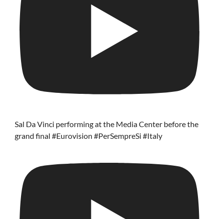
Sal Da Vinci performing at the Media Center before the
grand final #Eurovision #PerSempreSi #Italy