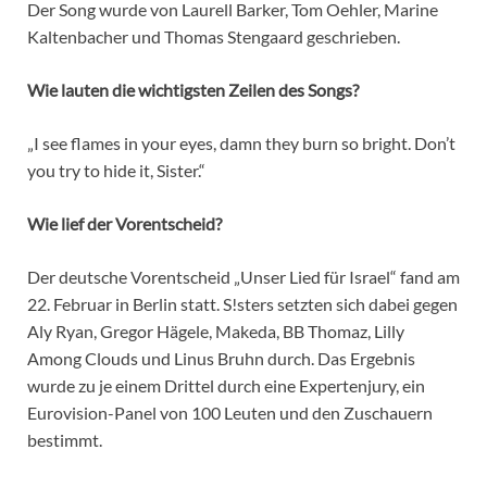
Der Song wurde von Laurell Barker, Tom Oehler, Marine
Kaltenbacher und Thomas Stengaard geschrieben.
Wie lauten die wichtigsten Zeilen des Songs?
„I see flames in your eyes,
damn they burn so bright. D
on’t
you try to hide it, Sister.“
Wie lief der Vorentscheid?
Der deutsche Vorentscheid „Unser Lied für Israel“ fand am
22. Februar in Berlin statt. S!sters setzten sich dabei gegen
Aly Ryan, Gregor Hägele, Makeda, BB Thomaz, Lilly
Among Clouds und Linus Bruhn durch. Das Ergebnis
wurde zu je einem Drittel durch eine Expertenjury, ein
Eurovision-Panel von 100 Leuten und den Zuschauern
bestimmt.