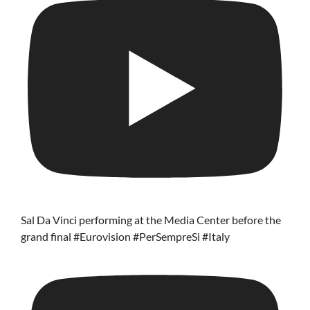
Sal Da Vinci performing at the Media Center before the
grand final #Eurovision #PerSempreSi #Italy