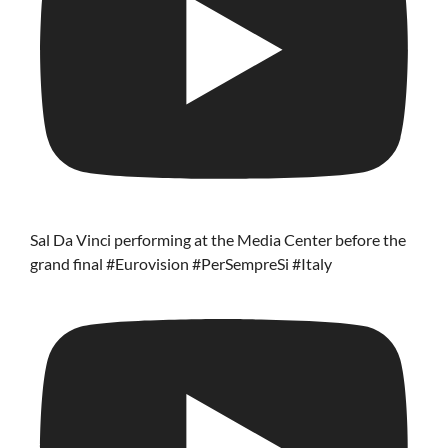
Sal Da Vinci performing at the Media Center before the
grand final #Eurovision #PerSempreSi #Italy