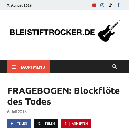
7. August 2026
bleistiftrocker.de
Musik-News, Reviews, Interviews, Eurovision Song Contest
HAUPTMENÜ
FRAGEBOGEN: Blockflöte
des Todes
6. Juli 2016
TEILEN
TEILEN
ANHEFTEN