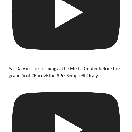
Sal Da Vinci performing at the Media Center before the
grand final #Eurovision #PerSempreSi #Italy