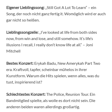
Eigener Lieblingssong:
„Still Got A Lot To Learn“ – ein
Song, der noch nicht ganz fertig it. Womöglich wird er auch
gar nicht so heißen.
Lieblingssongzeil
e:
„I’ve looked at life from both sides
now, from win and lose, and still somehow. It’s life’s
illusions I recall, I really don’t know life at all.“ – Joni
Mitchell
Bestes Konzert:
Erykah Badu, New Amerykah Part Two
era. Kraftvoll, tapfer, scheinbar mühelos in ihrer
Kunstform. Warum die Hits spielen, wenn alles, was du
tust, inspirierend ist?
Schlechtestes Konzert:
The Police, Reunion Tour. Ein
Bandmitglied spielte, als wolle es dort nicht sein. Die
anderen beiden waren allerdings großartig.