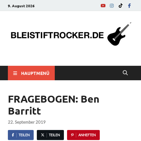
9. August 2026
bleistiftrocker.de
Musik-News, Reviews, Interviews, Eurovision Song Contest
HAUPTMENÜ
FRAGEBOGEN: Ben
Barritt
22. September 2019
TEILEN
TEILEN
ANHEFTEN