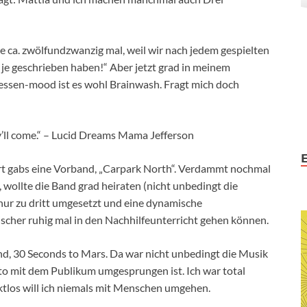
 ca. zwölfundzwanzig mal, weil wir nach jedem gespielten
r je geschrieben haben!“ Aber jetzt grad in meinem
essen-mood ist es wohl Brainwash. Fragt mich doch
dy’ll come.“ – Lucid Dreams Mama Jefferson
t gabs eine Vorband, „Carpark North“. Verdammt nochmal
 wollte die Band grad heiraten (nicht unbedingt die
 nur zu dritt umgesetzt und eine dynamische
cher ruhig mal in den Nachhilfeunterricht gehen können.
d, 30 Seconds to Mars. Da war nicht unbedingt die Musik
eto mit dem Publikum umgesprungen ist. Ich war total
tlos will ich niemals mit Menschen umgehen.