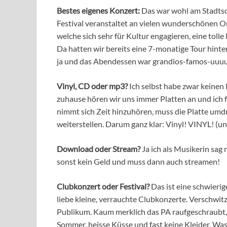
Bestes eigenes Konzert:
Das war wohl am Stadts
Festival veranstaltet an vielen wunderschönen Or
welche sich sehr für Kultur engagieren, eine toll
Da hatten wir bereits eine 7-monatige Tour hinter
ja und das Abendessen war grandios-famos-uuuuu
Vinyl, CD oder mp3?
Ich selbst habe zwar keinen 
zuhause hören wir uns immer Platten an und ich 
nimmt sich Zeit hinzuhören, muss die Platte umdr
weiterstellen. Darum ganz klar: Vinyl! VINYL! (un
Download oder Stream?
Ja ich als Musikerin sag
sonst kein Geld und muss dann auch streamen!
Clubkonzert oder Festival?
Das ist eine schwieri
liebe kleine, verrauchte Clubkonzerte. Verschwit
Publikum. Kaum merklich das PA raufgeschraubt, we
Sommer, heisse Küsse und fast keine Kleider, W