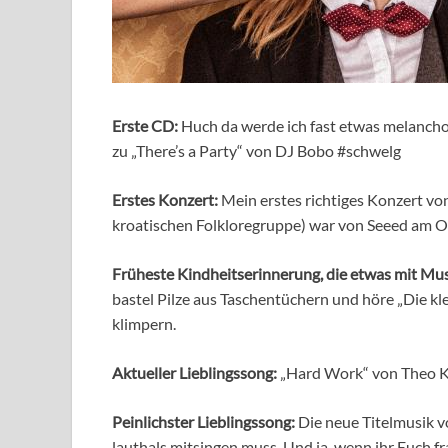
Erste CD:
Huch da werde ich fast etwas melanch
zu „There’s a Party“ von DJ Bobo #schwelg
Erstes Konzert:
Mein erstes richtiges Konzert v
kroatischen Folkloregruppe) war von Seeed am Op
Früheste Kindheitserinnerung, die etwas mit Mus
bastel Pilze aus Taschentüchern und höre „Die k
klimpern.
Aktueller Lieblingssong:
„Hard Work“ von Theo 
Peinlichster Lieblingssong:
Die neue Titelmusik v
lauthals mitsingen muss. Und ja, wenn ihr Euch 