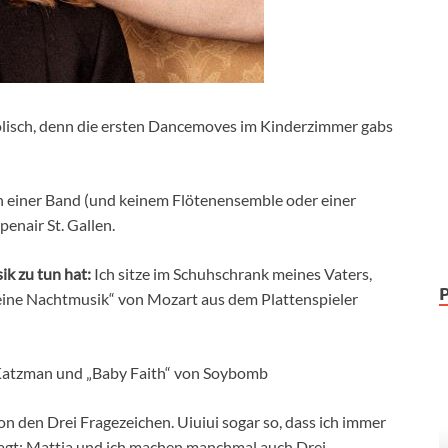
olisch, denn die ersten Dancemoves im Kinderzimmer gabs
on einer Band (und keinem Flötenensemble oder einer
enair St. Gallen.
ik zu tun hat:
Ich sitze im Schuhschrank meines Vaters,
leine Nachtmusik“ von Mozart aus dem Plattenspieler
Katzman und „Baby Faith“ von Soybomb
on den Drei Fragezeichen. Uiuiui sogar so, dass ich immer
fragt: Mattia und ich machen manchmal auch Drei