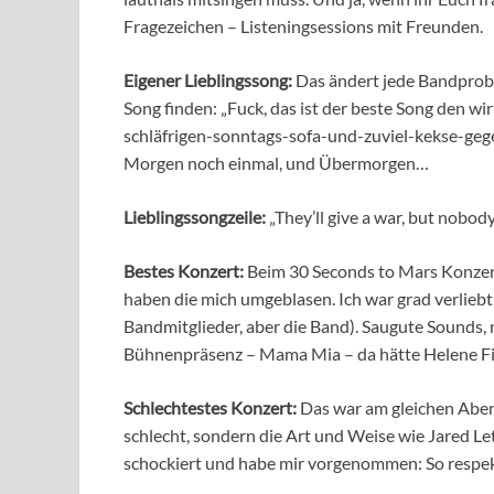
Fragezeichen – Listeningsessions mit Freunden.
Eigener Lieblingssong:
Das ändert jede Bandprobe
Song finden: „Fuck, das ist der beste Song den wi
schläfrigen-sonntags-sofa-und-zuviel-kekse-geg
Morgen noch einmal, und Übermorgen…
Lieblingssongzeil
e:
„They’ll give a war, but nobo
Bestes Konzert:
Beim 30 Seconds to Mars Konzer
haben die mich umgeblasen. Ich war grad verliebt,
Bandmitglieder, aber die Band). Saugute Sounds,
Bühnenpräsenz – Mama Mia – da hätte Helene Fis
Schlechtestes Konzert:
Das war am gleichen Aben
schlecht, sondern die Art und Weise wie Jared L
schockiert und habe mir vorgenommen: So respek