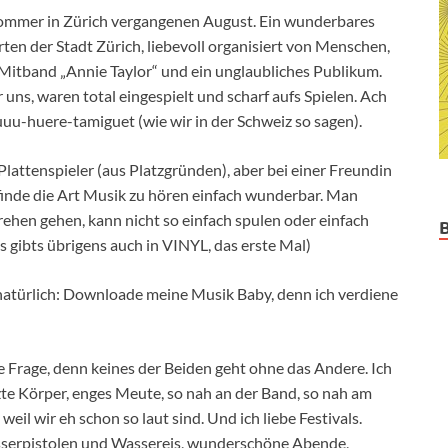
ommer in Zürich vergangenen August. Ein wunderbares
ten der Stadt Zürich, liebevoll organisiert von Menschen,
e Mitband „Annie Taylor“ und ein unglaubliches Publikum.
 uns, waren total eingespielt und scharf aufs Spielen. Ach
u-huere-tamiguet (wie wir in der Schweiz so sagen).
Plattenspieler (aus Platzgründen), aber bei einer Freundin
finde die Art Musik zu hören einfach wunderbar. Man
ehen gehen, kann nicht so einfach spulen oder einfach
s gibts übrigens auch in VINYL, das erste Mal)
 natürlich: Downloade meine Musik Baby, denn ich verdiene
ge Frage, denn keines der Beiden geht ohne das Andere. Ich
zte Körper, enges Meute, so nah an der Band, so nah am
il wir eh schon so laut sind. Und ich liebe Festivals.
asserpistolen und Wassereis, wunderschöne Abende,