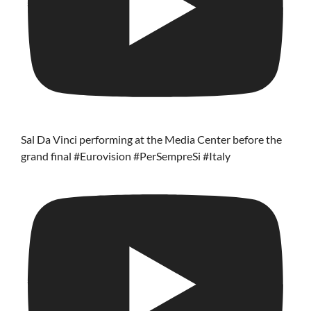
Sal Da Vinci performing at the Media Center before the
grand final #Eurovision #PerSempreSi #Italy