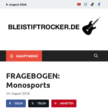
9. August 2026
bleistiftrocker.de
Musik-News, Reviews, Interviews, Eurovision Song Contest
HAUPTMENÜ
FRAGEBOGEN:
Monosports
14. August 2018
TEILEN
TEILEN
ANHEFTEN