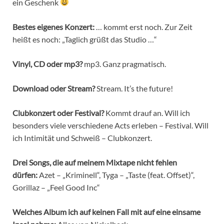
ein Geschenk
Bestes eigenes Konzert:
… kommt erst noch. Zur Zeit
heißt es noch: „Taglich grüßt das Studio …“
Vinyl, CD oder mp3?
mp3. Ganz pragmatisch.
Download oder Stream?
Stream. It’s the future!
Clubkonzert oder Festival?
Kommt drauf an. Will ich
besonders viele verschiedene Acts erleben – Festival. Will
ich Intimität und Schweiß – Clubkonzert.
Drei Songs, die auf meinem Mixtape nicht fehlen
dürfen:
Azet – „Kriminell“, Tyga – „Taste (feat. Offset)“,
Gorillaz – „Feel Good Inc“
Welches Album ich auf keinen Fall mit auf eine einsame