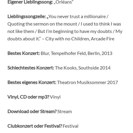
Eigener Lieblingssong:
„Orléans“
Lieblingssongzeile: „
You never trust a millionaire /
Quoting the sermon on the mount / I used to think I was
not like them / But I’m beginning to have my doubts / My
doubts about it.“ – City with no Children, Arcade Fire
Bestes Konzert:
Blur, Tempelhofer Feld, Berlin, 2013
Schlechtestes Konzert:
The Kooks, Southside 2014
Bestes eigenes Konzert:
Theatron Musiksommer 2017
Vinyl, CD oder mp3?
Vinyl
Download oder Stream?
Stream
Clubkonzert oder Festival?
Festival