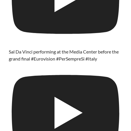
Sal Da Vinci performing at the Media Center before the
grand final #Eurovision #PerSempreSi #Italy