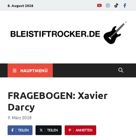
8. August 2026
bleistiftrocker.de
Musik-News, Reviews, Interviews, Eurovision Song Contest
HAUPTMENÜ
FRAGEBOGEN: Xavier
Darcy
9. März 2018
TEILEN
TEILEN
ANHEFTEN