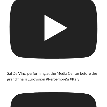
Sal Da Vinci performing at the Media Center before the
grand final #Eurovision #PerSempreSi #Italy