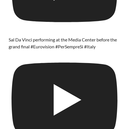
Sal Da Vinci performing at the Media Center before the
grand final #Eurovision #PerSempreSi #Italy