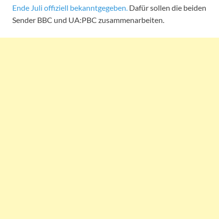
Ende Juli offiziell bekanntgegeben.
Dafür sollen die beiden
Sender BBC und UA:PBC zusammenarbeiten.