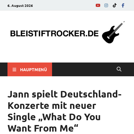
6. August 2026
bleistiftrocker.de
Musik-News, Reviews, Interviews, Eurovision Song Contest
HAUPTMENÜ
Jann spielt Deutschland-
Konzerte mit neuer
Single „What Do You
Want From Me“