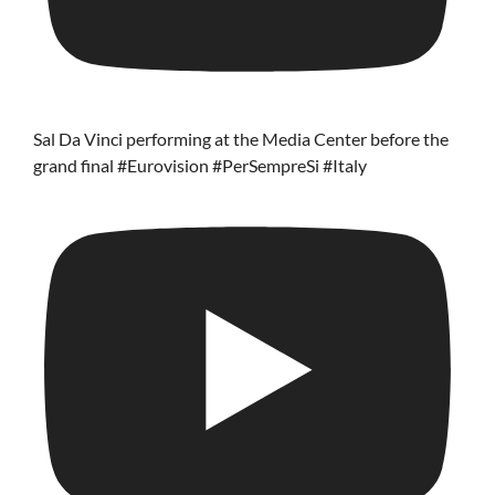
Sal Da Vinci performing at the Media Center before the
grand final #Eurovision #PerSempreSi #Italy