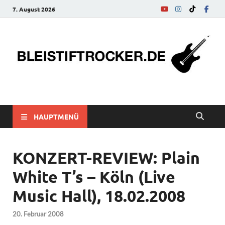
7. August 2026
bleistiftrocker.de
Musik-News, Reviews, Interviews, Eurovision Song Contest
HAUPTMENÜ
KONZERT-REVIEW: Plain
White T’s – Köln (Live
Music Hall), 18.02.2008
20. Februar 2008