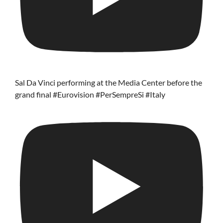
Sal Da Vinci performing at the Media Center before the
grand final #Eurovision #PerSempreSi #Italy