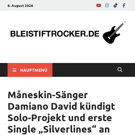
8. August 2026
bleistiftrocker.de
Musik-News, Reviews, Interviews, Eurovision Song Contest
HAUPTMENÜ
Måneskin-Sänger
Damiano David kündigt
Solo-Projekt und erste
Single „Silverlines“ an