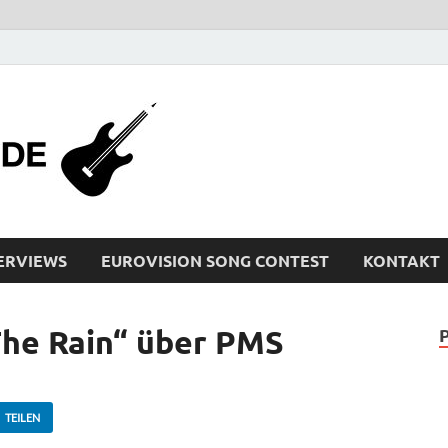
bleistiftrocker
Musik-News, Reviews, Interviews, Eurovisi
ERVIEWS
EUROVISION SONG CONTEST
KONTAKT
The Rain“ über PMS
TEILEN