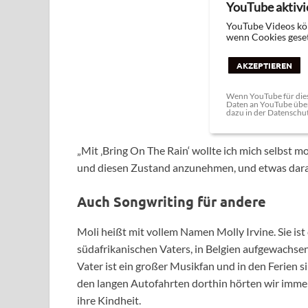
YouTube aktivi
YouTube Videos kö
wenn Cookies geset
AKZEPTIEREN
Wenn YouTube für dies
Daten an YouTube über
dazu in der Datenschu
„Mit ‚Bring On The Rain‘ wollte ich mich selbst m
und diesen Zustand anzunehmen, und etwas darau
Auch Songwriting für andere
Moli heißt mit vollem Namen Molly Irvine. Sie ist
südafrikanischen Vaters, in Belgien aufgewachsen 
Vater ist ein großer Musikfan und in den Ferien 
den langen Autofahrten dorthin hörten wir immer 
ihre Kindheit.