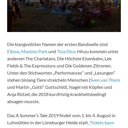
Die klangvollsten Namen der ersten Bandwelle sind
Elbow
,
Maximo Park
und
Tina Dico
. Hinzu kommen unter
anderem The Charlatans, Die Höchste Eisenbahn, Lee
Fields & The Expressions und Die Goldenen Zitronen.
Unter den Stichworten „Performances“ und „Lesungen“
stehen bislang Tiere streicheln Menschen (
Sven van Thom
und Martin „Gotti“ Gottschild), Nagel mit Köpfen und
Anja Rützel, die 2018 kurzfristig krankheitsbedingt
absagen musste.
Das A Summer’s Tale 2019 findet vom 1. bis 4. August in
Luhmühlen in der Lüneburger Heide statt.
Tickets kann