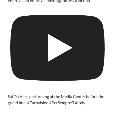
#Eurovision #EurovisionSongContest #Vienna
Sal Da Vinci performing at the Media Center before the
grand final #Eurovision #PerSempreSi #Italy