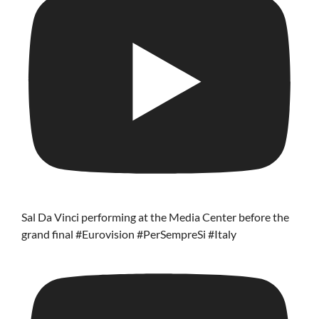
Sal Da Vinci performing at the Media Center before the
grand final #Eurovision #PerSempreSi #Italy