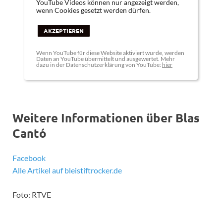
YouTube Videos können nur angezeigt werden,
wenn Cookies gesetzt werden dürfen.
AKZEPTIEREN
Wenn YouTube für diese Website aktiviert wurde, werden
Daten an YouTube übermittelt und ausgewertet. Mehr
dazu in der Datenschutzerklärung von YouTube:
hier
Weitere Informationen über Blas
Cantó
Facebook
Alle Artikel auf bleistiftrocker.de
Foto: RTVE