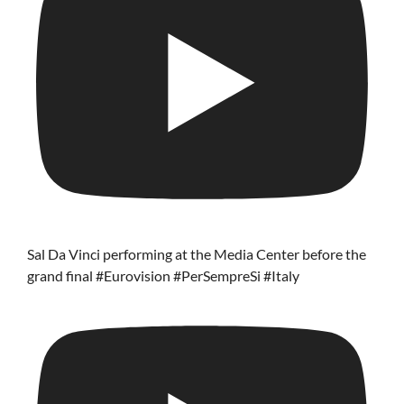
Sal Da Vinci performing at the Media Center before the
grand final #Eurovision #PerSempreSi #Italy