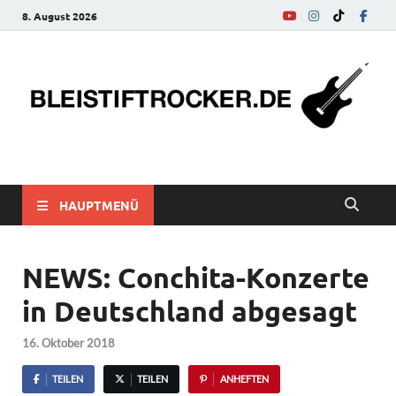
8. August 2026
bleistiftrocker.de
Musik-News, Reviews, Interviews, Eurovision Song Contest
HAUPTMENÜ
NEWS: Conchita-Konzerte
in Deutschland abgesagt
16. Oktober 2018
TEILEN
TEILEN
ANHEFTEN