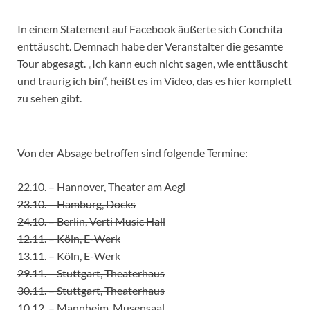
In einem Statement auf Facebook äußerte sich Conchita
enttäuscht. Demnach habe der Veranstalter die gesamte
Tour abgesagt. „Ich kann euch nicht sagen, wie enttäuscht
und traurig ich bin“, heißt es im Video, das es hier komplett
zu sehen gibt.
Von der Absage betroffen sind folgende Termine:
22.10. – Hannover, Theater am Aegi
23.10. – Hamburg, Docks
24.10. – Berlin, Verti Music Hall
12.11. – Köln, E-Werk
13.11. – Köln, E-Werk
29.11. – Stuttgart, Theaterhaus
30.11. – Stuttgart, Theaterhaus
10.12. – Mannheim, Musensaal