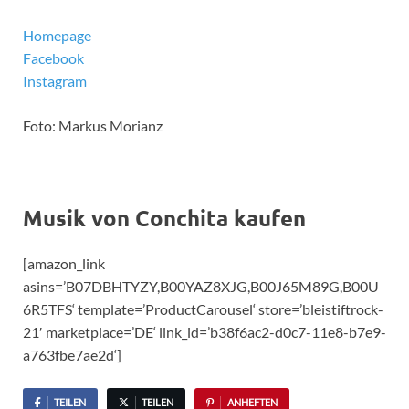
Homepage
Facebook
Instagram
Foto: Markus Morianz
Musik von Conchita kaufen
[amazon_link
asins=’B07DBHTYZY,B00YAZ8XJG,B00J65M89G,B00U
6R5TFS‘ template=’ProductCarousel‘ store=’bleistiftrock-
21′ marketplace=’DE‘ link_id=’b38f6ac2-d0c7-11e8-b7e9-
a763fbe7ae2d‘]
TEILEN
TEILEN
ANHEFTEN