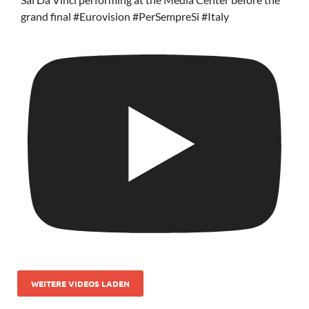
grand final #Eurovision #PerSempreSi #Italy
WEITERE VIDEOS LADEN