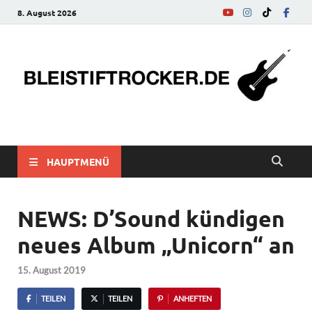
8. August 2026
bleistiftrocker.de
Musik-News, Reviews, Interviews, Eurovision Song Contest
HAUPTMENÜ
NEWS: D’Sound kündigen
neues Album „Unicorn“ an
15. August 2019
TEILEN
TEILEN
ANHEFTEN