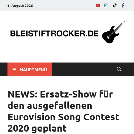
6. August 2026
bleistiftrocker.de
Musik-News, Reviews, Interviews, Eurovision Song Contest
HAUPTMENÜ
NEWS: Ersatz-Show für
den ausgefallenen
Eurovision Song Contest
2020 geplant