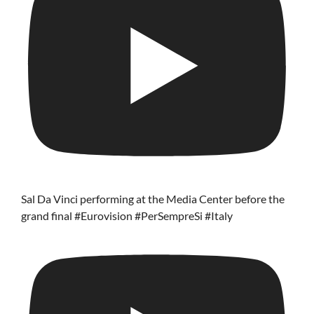
Sal Da Vinci performing at the Media Center before the
grand final #Eurovision #PerSempreSi #Italy