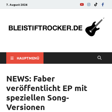
7. August 2026
bleistiftrocker.de
Musik-News, Reviews, Interviews, Eurovision Song Contest
HAUPTMENÜ
NEWS: Faber
veröffentlicht EP mit
speziellen Song-
Versionen