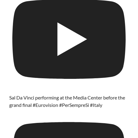
Sal Da Vinci performing at the Media Center before the
grand final #Eurovision #PerSempreSi #Italy