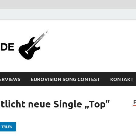
bleistiftrocker
Musik-News, Reviews, Interviews, Eurovisi
ERVIEWS
EUROVISION SONG CONTEST
KONTAKT
licht neue Single „Top“
TEILEN