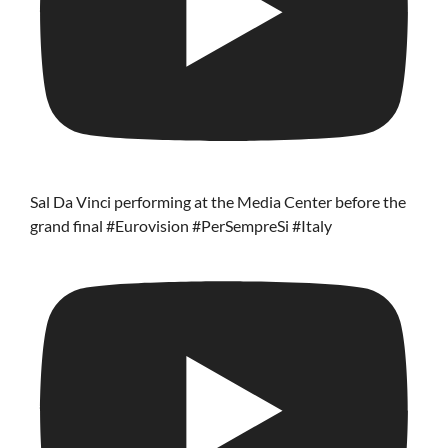
Sal Da Vinci performing at the Media Center before the
grand final #Eurovision #PerSempreSi #Italy