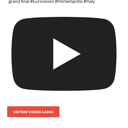
grand final #Eurovision #PerSempreSi #Italy
WEITERE VIDEOS LADEN