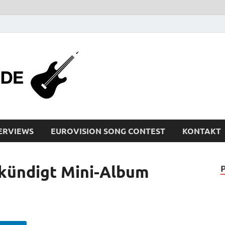
bleistiftrocker
Musik-News, Reviews, Interviews, Eurovisi
ERVIEWS
EUROVISION SONG CONTEST
KONTAKT
kündigt Mini-Album