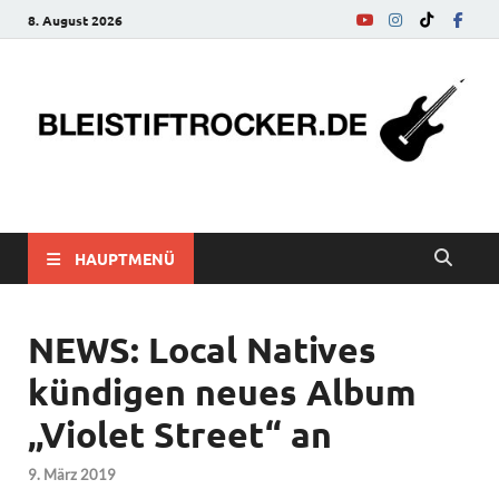
8. August 2026
bleistiftrocker.de
Musik-News, Reviews, Interviews, Eurovision Song Contest
HAUPTMENÜ
NEWS: Local Natives
kündigen neues Album
„Violet Street“ an
9. März 2019