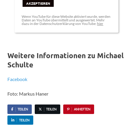
AKZEPTIEREN
Wenn YouTube für diese Website aktiviert wurde, werden
Daten an YouTube übermittelt und ausgewertet. Mehr
dazu in der Datenschutzerklärung von YouTube:
hier
Weitere Informationen zu Michael
Schulte
Facebook
Foto: Markus Haner
TEILEN
TEILEN
ANHEFTEN
TEILEN