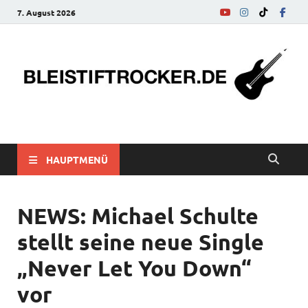
7. August 2026
bleistiftrocker.de
Musik-News, Reviews, Interviews, Eurovision Song Contest
HAUPTMENÜ
NEWS: Michael Schulte
stellt seine neue Single
„Never Let You Down“
vor