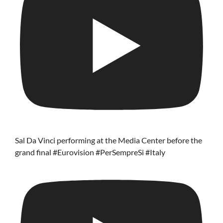
Sal Da Vinci performing at the Media Center before the
grand final #Eurovision #PerSempreSi #Italy