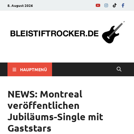
8. August 2026
bleistiftrocker.de
Musik-News, Reviews, Interviews, Eurovision Song Contest
HAUPTMENÜ
NEWS: Montreal
veröffentlichen
Jubiläums-Single mit
Gaststars