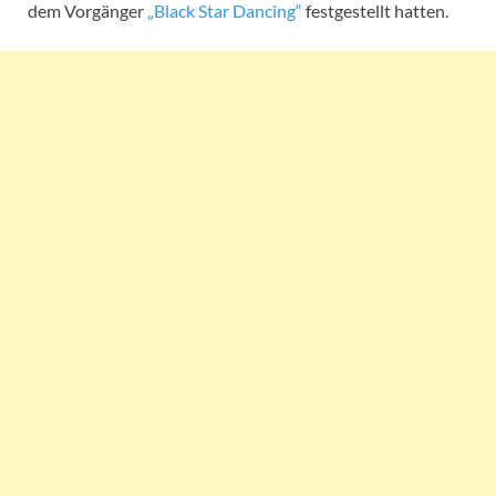
dem Vorgänger
„Black Star Dancing“
festgestellt hatten.