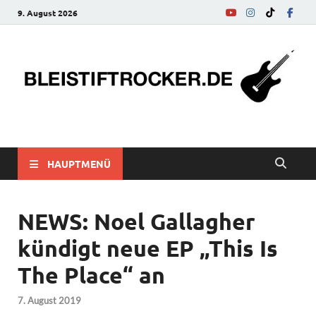
9. August 2026
bleistiftrocker.de
Musik-News, Reviews, Interviews, Eurovision Song Contest
HAUPTMENÜ
NEWS: Noel Gallagher
kündigt neue EP „This Is
The Place“ an
7. August 2019