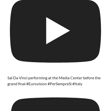
Sal Da Vinci performing at the Media Center before the
grand final #Eurovision #PerSempreSi #Italy