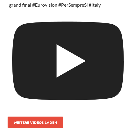
grand final #Eurovision #PerSempreSi #Italy
WEITERE VIDEOS LADEN