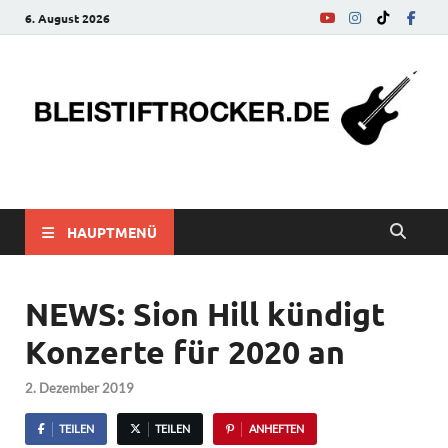
6. August 2026
bleistiftrocker.de
Musik-News, Reviews, Interviews, Eurovision Song Contest
HAUPTMENÜ
NEWS: Sion Hill kündigt
Konzerte für 2020 an
2. Dezember 2019
TEILEN
TEILEN
ANHEFTEN