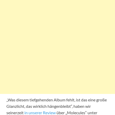
„Was diesem tiefgehenden Album fehlt, ist das eine große
Glanzlicht, das wirklich hängenbleibt“, haben wir
seinerzeit
in unserer Review
über „Molecules“ unter