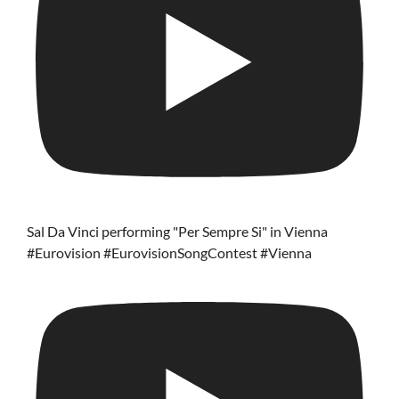
Sal Da Vinci performing "Per Sempre Si" in Vienna
#Eurovision #EurovisionSongContest #Vienna