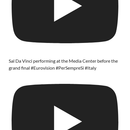
Sal Da Vinci performing at the Media Center before the
grand final #Eurovision #PerSempreSi #Italy