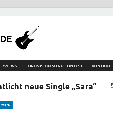
bleistiftrocker
Musik-News, Reviews, Interviews, Eurovisi
ERVIEWS
EUROVISION SONG CONTEST
KONTAKT
tlicht neue Single „Sara“
TEILEN