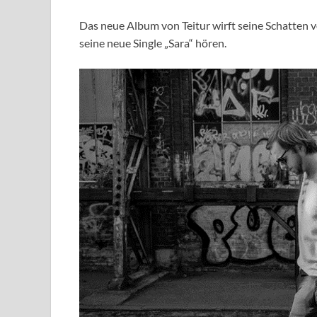
Das neue Album von Teitur wirft seine Schatten v
seine neue Single „Sara“ hören.