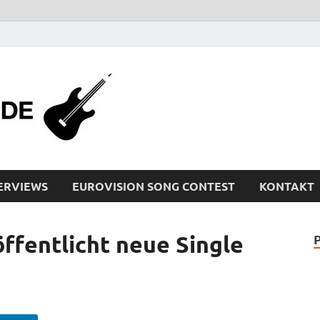
bleistiftrocker
Musik-News, Reviews, Interviews, Eurovisi
ERVIEWS
EUROVISION SONG CONTEST
KONTAKT
ffentlicht neue Single