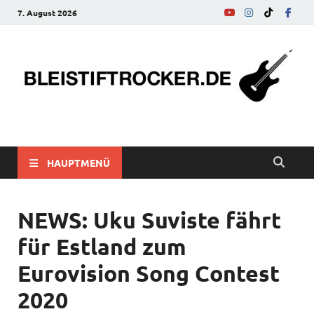
7. August 2026
bleistiftrocker.de
Musik-News, Reviews, Interviews, Eurovision Song Contest
HAUPTMENÜ
NEWS: Uku Suviste fährt
für Estland zum
Eurovision Song Contest
2020