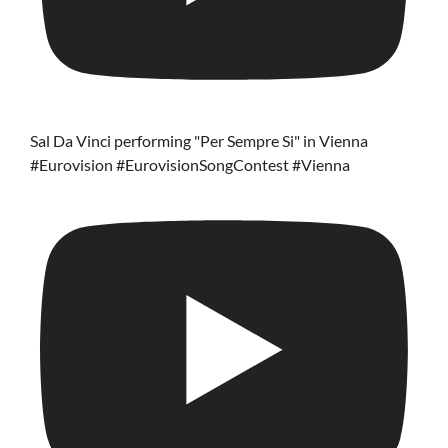
Sal Da Vinci performing "Per Sempre Si" in Vienna
#Eurovision #EurovisionSongContest #Vienna